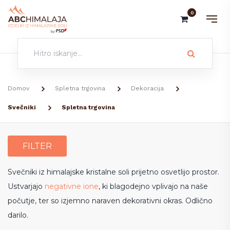
0
Išči:
Domov
Spletna trgovina
Dekoracija
Svečniki
Spletna trgovina
FILTER
Svečniki iz himalajske kristalne soli prijetno osvetlijo prostor.
Ustvarjajo
negativne ione
, ki blagodejno vplivajo na naše
počutje, ter so izjemno naraven dekorativni okras. Odlično
darilo.