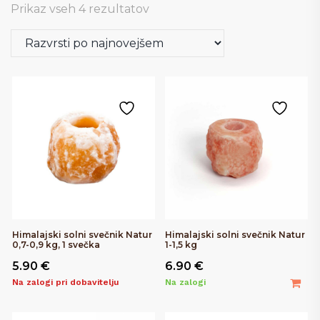
Razvrščeno
Prikaz vseh 4 rezultatov
po
priljubljenosti
Himalajski solni svečnik Natur
Himalajski solni svečnik Natur
0,7-0,9 kg, 1 svečka
1-1,5 kg
5.90
€
6.90
€
Na zalogi pri dobavitelju
Na zalogi