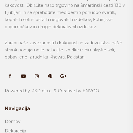
kakovosti. Obiščite našo trgovino na
Šmartinski cesti 130 v
Ljubljani
in se sprehodite med pestro ponudbo svetilk,
kopalnih soli in ostalih negovalnih izdelkov, kuhinjskih
pripomočkov in drugih dekorativnih izdelkov.
Zaradi naše zavezanosti h kakovosti in zadovoljstvu naših
strank ponujamo le najboljše izdelke iz himalajske soli,
dobavljene iz rudnika
Khewra, Pakistan.
Powered by
PSD d.o.o.
& Creative by
ENVOO
Navigacija
Domov
Dekoracija